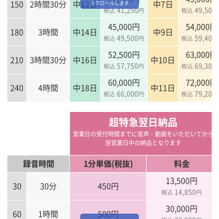
150
2時間30分
中12日
中7日
スクロールします
41,250
49,500
税込
円
税込
45,000円
54,000円
180
3時間
中14日
中9日
49,500
59,400
税込
円
税込
52,500円
63,000円
210
3時間30分
中16日
中10日
57,750
69,300
税込
円
税込
60,000円
72,000円
240
4時間
中18日
中11日
66,000
79,200
税込
円
税込
超特急翌日納品
営業日の受付時間までに音声・動画をいただいてから
翌営業日中の納品となります
録音時間
1分単価(税抜)
料金
13,500円
30
30分
450円
14,850
税込
円
30,000円
60
1時間
500円