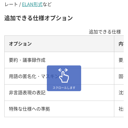
レート /
ELAN形式
など
追加できる仕様オプション
追加できる仕様（
オプション
内容
要約・議事録作成
要点
用語の匿名化・マスキング
固有
スクロールします
非言語表現の表記
沈黙
特殊な仕様への準拠
社内