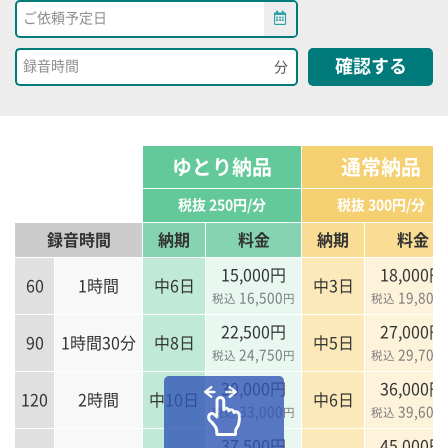
確認する
分
ゆとり納品
通常納品
税抜 250円/分
税抜 300円/分
録音時間
納期
料金
納期
料金
15,000円
18,000円
60
1時間
中6日
中3日
16,500
19,800
税込
円
税込
22,500円
27,000円
90
1時間30分
中8日
中5日
24,750
29,700
税込
円
税込
30,000円
36,000円
120
2時間
中10日
中6日
33,000
39,600
税込
円
税込
37,500円
45,000円