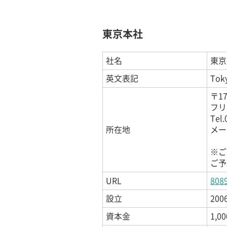
東京本社
社名
東京
英文表記
Toky
〒1
フリー
Tel.
所在地
メール
※ご
ご予
URL
8089
設立
200
資本金
1,0