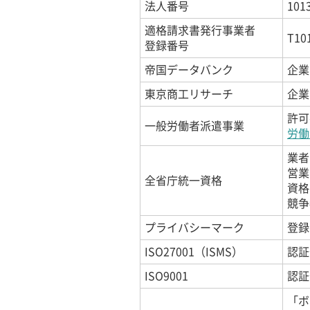
法人番号
101
適格請求書発行事業者
T10
登録番号
帝国データバンク
企業コ
東京商工リサーチ
企業コ
許可
一般労働者派遣事業
労働
業者
営業
全省庁統一資格
資格
競争
プライバシーマーク
登録
ISO27001（ISMS）
認証
ISO9001
認証
「ボ