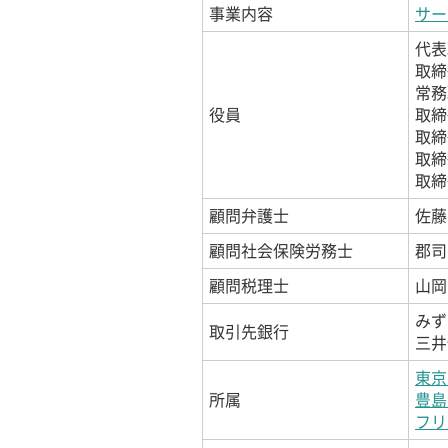
事業内容
サー
代表
取締
常務
役員
取締
取締
取締
取締
顧問弁護士
佐藤
顧問社会保険労務士
郡司
顧問税理士
山岡
みず
取引先銀行
三井
東京
所属
豊島
フリ