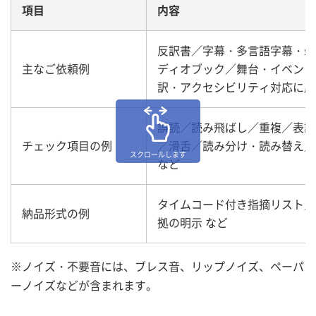
項目
内容
反訳書／字幕・多言語字幕・s
主なご依頼例
ディオブック／舞台・イベント
訳・アクセシビリティ対応に応
誤読／読み飛ばし／重複／表記
チェック項目の例
／滑舌／読み分け・読み替え／
スクロールします
など
タイムコード付き指摘リスト／
納品形式の例
拠の明示 など
※ノイズ・不要音には、ブレス音、リップノイズ、ペーパ
ーノイズなどが含まれます。