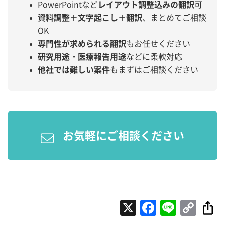
PowerPointなど
レイアウト調整込みの翻訳
可
資料調整＋文字起こし＋翻訳
、まとめてご相談
OK
専門性が求められる翻訳
もお任せください
研究用途・医療報告用途
などに柔軟対応
他社では難しい案件
もまずはご相談ください
お気軽にご相談ください
X
Faceboo
Line
Cop
Lin