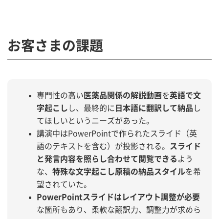
お客さまの課題
専門性の高い
医薬品関係の解説動画
を
英語で文
字起こし
し、最終的に
日本語に翻訳して納品
し
てほしいというニーズがあった。
講演中はPowerPointで作られたスライド（英
語のテキストを含む）が投影される。
スライド
と発言内容を照らし合わせて閲覧できる
よう
な、
特殊な文字起こし原稿の納品スタイル
を希
望されていた。
PowerPointスライドはレイアウト調整が必要
な箇所もあり、柔軟な翻訳力、調整力が求めら