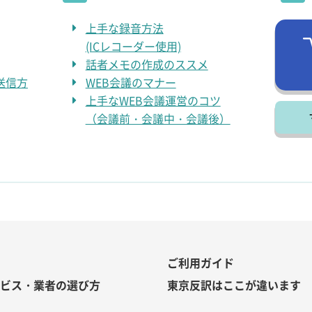
上手な録音方法
(ICレコーダー使用)
話者メモの作成のススメ
送信方
WEB会議のマナー
上手なWEB会議運営のコツ
（会議前・会議中・会議後）
ご利用ガイド
ービス・業者の選び方
東京反訳はここが違います