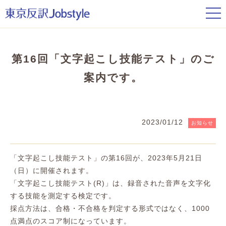
t
o
g
g
l
e
n
第16回「文字起こし技能テスト」のご
a
v
案内です。
i
g
a
t
i
o
2023/01/12
お知らせ
n
「文字起こし技能テスト」の第16回が、2023年5月21日
（日）に開催されます。
「文字起こし技能テスト(R)」は、録音された音声を文字化
する技能を測定する検定です。
採点方法は、合格・不合格を判定する形式ではなく、1000
点満点のスコア制になっています。